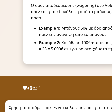
Ο όρος αποδέσμευσης (wagering) στο Vol
πριν επιτραπεί ανάληψη από το μπόνους. 
ποσό.
Example 1:
Μπόνους 50€ με όρο αποδέ
πριν την ανάληψη από το μπόνους.
Example 2:
Κατάθεση 100€ + μπόνους 
× 25 = 5.000€ σε έγκυρα στοιχήματα 
🛡️
♦️
🔒
🃏
✅
Χρησιμοποιούμε cookies για καλύτερη εμπειρία στο V