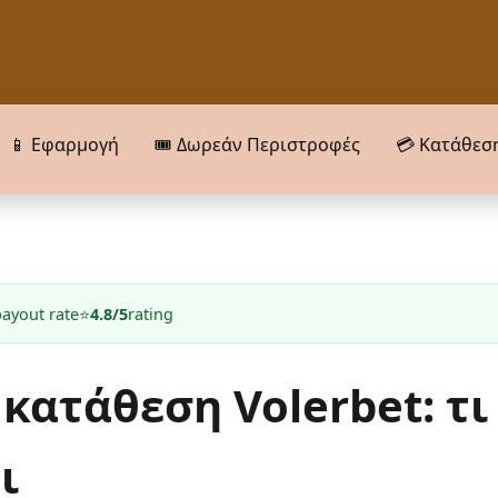
📱 Εφαρμογή
🎟️ Δωρεάν Περιστροφές
💳 Κατάθεσ
payout rate
⭐
4.8/5
rating
ατάθεση Volerbet: τι 
ι