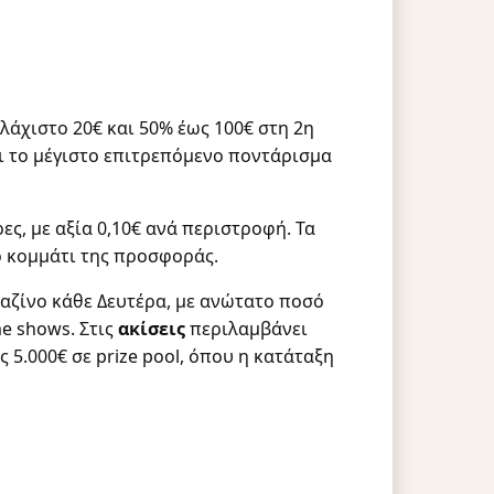
λάχιστο 20€ και 50% έως 100€ στη 2η
αι το μέγιστο επιτρεπόμενο ποντάρισμα
ρες, με αξία 0,10€ ανά περιστροφή. Τα
ο κομμάτι της προσφοράς.
αζίνο κάθε Δευτέρα, με ανώτατο ποσό
me shows. Στις
ακίσεις
περιλαμβάνει
 5.000€ σε prize pool, όπου η κατάταξη