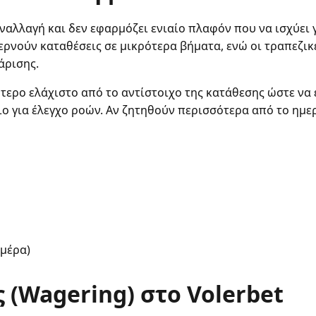
υναλλαγή και δεν εφαρμόζει ενιαίο πλαφόν που να ισχύει 
ερνούν καταθέσεις σε μικρότερα βήματα, ενώ οι τραπεζι
άρισης.
ότερο ελάχιστο από το αντίστοιχο της κατάθεσης ώστε να
ο για έλεγχο ροών. Αν ζητηθούν περισσότερα από το ημερ
ημέρα)
(Wagering) στο Volerbet