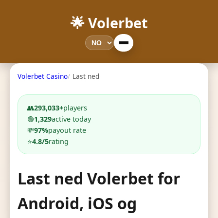
🌟 Volerbet
Volerbet Casino
Last ned
👥
293,033+
players
🟢
1,329
active today
💸
97%
payout rate
⭐
4.8/5
rating
Last ned Volerbet for
Android, iOS og