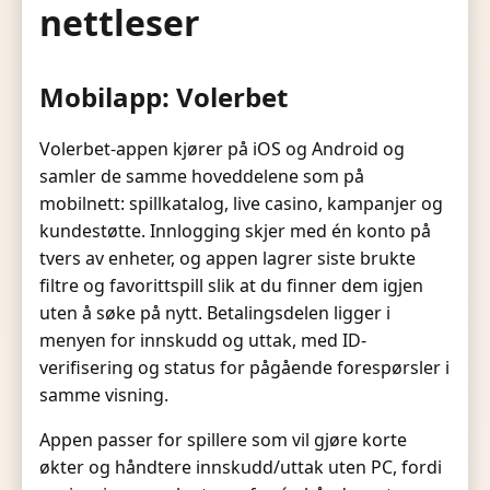
nettleser
Mobilapp: Volerbet
Volerbet-appen kjører på iOS og Android og
samler de samme hoveddelene som på
mobilnett: spillkatalog, live casino, kampanjer og
kundestøtte. Innlogging skjer med én konto på
tvers av enheter, og appen lagrer siste brukte
filtre og favorittspill slik at du finner dem igjen
uten å søke på nytt. Betalingsdelen ligger i
menyen for innskudd og uttak, med ID-
verifisering og status for pågående forespørsler i
samme visning.
Appen passer for spillere som vil gjøre korte
økter og håndtere innskudd/uttak uten PC, fordi