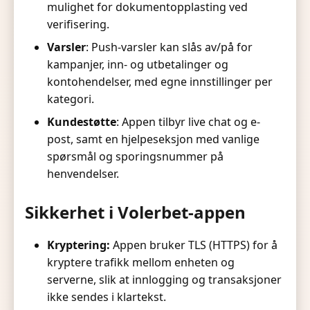
mulighet for dokumentopplasting ved
verifisering.
Varsler
: Push-varsler kan slås av/på for
kampanjer, inn- og utbetalinger og
kontohendelser, med egne innstillinger per
kategori.
Kundestøtte
: Appen tilbyr live chat og e-
post, samt en hjelpeseksjon med vanlige
spørsmål og sporingsnummer på
henvendelser.
Sikkerhet i Volerbet-appen
Kryptering:
Appen bruker TLS (HTTPS) for å
kryptere trafikk mellom enheten og
serverne, slik at innlogging og transaksjoner
ikke sendes i klartekst.