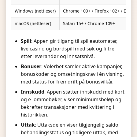
Windows (nettleser)
Chrome 109+ / Firefox 102+ / Edge 
macOS (nettleser)
Safari 15+ / Chrome 109+
Spill
: Appen gir tilgang til spilleautomater,
live casino og bordspill med søk og filtre
etter leverandør og innsatsnivå.
Bonuser
: Volerbet samler aktive kampanjer,
bonuskoder og omsetningskrav i én visning,
med status for fremdrift på bonusvilkår.
Innskudd
: Appen støtter innskudd med kort
og e-lommebøker, viser minimumsbeløp og
bekrefter transaksjoner med kvittering i
historikken.
Uttak
: Uttaksdelen viser tilgjengelig saldo,
behandlingsstatus og tidligere uttak, med