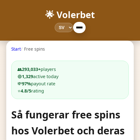
🌟 Volerbet
Start
Free spins
👥
293,033+
players
🟢
1,329
active today
💸
97%
payout rate
⭐
4.8/5
rating
Så fungerar free spins
hos Volerbet och deras