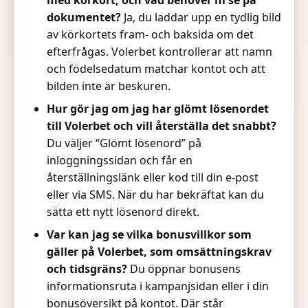
dokumentet?
Ja, du laddar upp en tydlig bild
av körkortets fram- och baksida om det
efterfrågas. Volerbet kontrollerar att namn
och födelsedatum matchar kontot och att
bilden inte är beskuren.
Hur gör jag om jag har glömt lösenordet
till Volerbet och vill återställa det snabbt?
Du väljer “Glömt lösenord” på
inloggningssidan och får en
återställningslänk eller kod till din e‑post
eller via SMS. När du har bekräftat kan du
sätta ett nytt lösenord direkt.
Var kan jag se vilka bonusvillkor som
gäller på Volerbet, som omsättningskrav
och tidsgräns?
Du öppnar bonusens
informationsruta i kampanjsidan eller i din
bonusöversikt på kontot. Där står