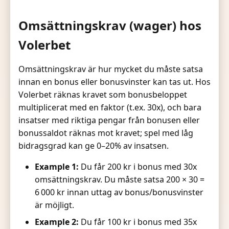
Omsättningskrav (wager) hos
Volerbet
Omsättningskrav är hur mycket du måste satsa
innan en bonus eller bonusvinster kan tas ut. Hos
Volerbet räknas kravet som bonusbeloppet
multiplicerat med en faktor (t.ex. 30x), och bara
insatser med riktiga pengar från bonusen eller
bonussaldot räknas mot kravet; spel med låg
bidragsgrad kan ge 0–20% av insatsen.
Example 1:
Du får 200 kr i bonus med 30x
omsättningskrav. Du måste satsa 200 × 30 =
6 000 kr innan uttag av bonus/bonusvinster
är möjligt.
Example 2:
Du får 100 kr i bonus med 35x