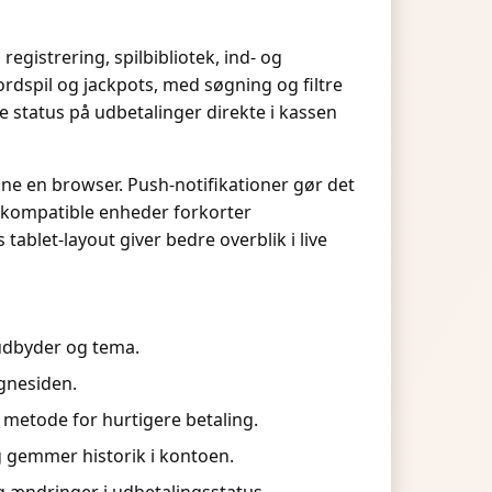
istrering, spilbibliotek, ind- og
ordspil og jackpots, med søgning og filtre
ge status på udbetalinger direkte i kassen
 åbne en browser. Push-notifikationer gør det
å kompatible enheder forkorter
blet-layout giver bedre overblik i live
 udbyder og tema.
gnesiden.
 metode for hurtigere betaling.
g gemmer historik i kontoen.
og ændringer i udbetalingsstatus.