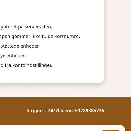
ypteret på serversiden.
appen gemmer ikke fulde kortnumre.
rstøttede enheder.
nye enheder.
fra kontoindstillinger.
Support: 24/7
Licens: 51789385736