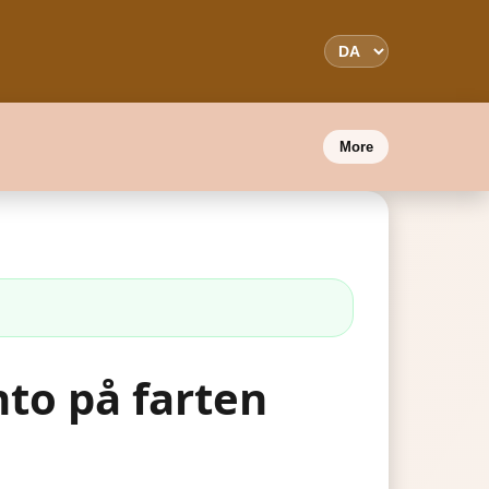
More
nto på farten