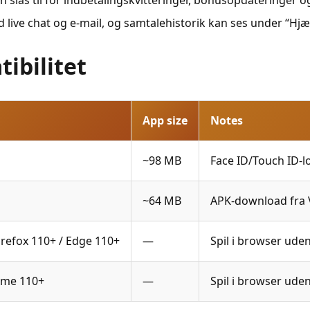
 live chat og e-mail, og samtalehistorik kan ses under “Hjæ
ibilitet
App size
Notes
~98 MB
Face ID/Touch ID-l
~64 MB
APK-download fra V
refox 110+ / Edge 110+
—
Spil i browser uden
rome 110+
—
Spil i browser uden