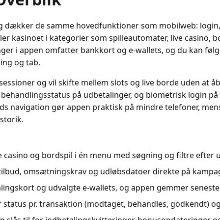
 dækker de samme hovedfunktioner som mobilweb: login, reg
r kasinoet i kategorier som spilleautomater, live casino, b
alinger i appen omfatter bankkort og e-wallets, og du kan føl
ing og tab.
te sessioner og vil skifte mellem slots og live borde uden at
 behandlingsstatus på udbetalinger, og biometrisk login p
navigation gør appen praktisk på mindre telefoner, mens ta
storik.
ve casino og bordspil i én menu med søgning og filtre efter
ve tilbud, omsætningskrav og udløbsdatoer direkte på kampa
talingskort og udvalgte e-wallets, og appen gemmer seneste
 status pr. transaktion (modtaget, behandles, godkendt) o
an slås til for indbetalingskvitteringer, bonusopdateringer 