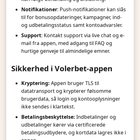
Notifikationer
: Push-notifikationer kan slås
til for bonusopdateringer, kampagner, ind-
og udbetalingsstatus samt kontoadvarsler.
Support
: Kontakt support via live chat og e-
mail fra appen, med adgang til FAQ og
hurtige genveje til almindelige emner.
Sikkerhed i Volerbet-appen
Kryptering:
Appen bruger TLS til
datatransport og krypterer følsomme
brugerdata, så login og kontooplysninger
ikke sendes i klartekst.
Betalingsbeskyttelse:
Indbetalinger og
udbetalinger kører via certificerede
betalingsudbydere, og kortdata lagres ikke i