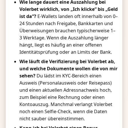
Wie lange dauert eine Auszahlung bei
Volerbet wirklich, von „Ich klicke“ bis „Geld
ist da“?
E-Wallets landen oft innerhalb von 0–
24 Stunden nach Freigabe, Bankkarten und
Überweisungen brauchen typischerweise 1–
3 Werktage. Wenn die Auszahlung länger
hängt, liegt es häufig an einer offenen
Identitätsprüfung oder an Limits der Bank.
Wie läuft die Verifizierung bei Volerbet ab,
und welche Dokumente wollen die von mir
sehen?
Du lädst im KYC-Bereich einen
Ausweis (Personalausweis oder Reisepass)
und einen aktuellen Adressnachweis hoch,
zum Beispiel eine Rechnung oder einen
Kontoauszug. Manchmal verlangt Volerbet
noch einen Selfie-Check, wenn die Daten
nicht sauber übereinstimmen.
Kann ich bei Volerbet einen Bonus