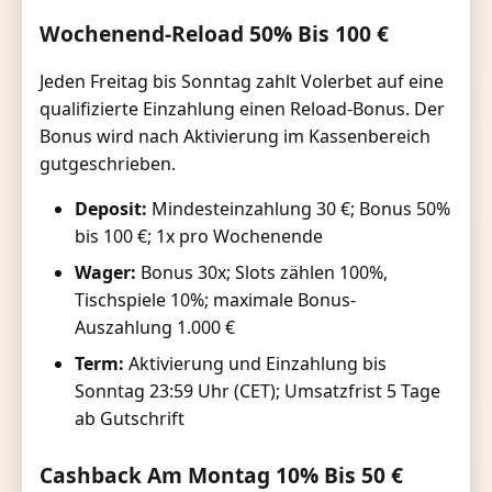
Wochenend-Reload 50% Bis 100 €
Jeden Freitag bis Sonntag zahlt Volerbet auf eine
qualifizierte Einzahlung einen Reload-Bonus. Der
Bonus wird nach Aktivierung im Kassenbereich
gutgeschrieben.
Deposit:
Mindesteinzahlung 30 €; Bonus 50%
bis 100 €; 1x pro Wochenende
Wager:
Bonus 30x; Slots zählen 100%,
Tischspiele 10%; maximale Bonus-
Auszahlung 1.000 €
Term:
Aktivierung und Einzahlung bis
Sonntag 23:59 Uhr (CET); Umsatzfrist 5 Tage
ab Gutschrift
Cashback Am Montag 10% Bis 50 €