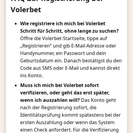
Volerbet
Wie registriere ich mich bei Volerbet
Schritt für Schritt, ohne lange zu suchen?
Öffne die Volerbet-Startseite, tippe auf
„Registrieren“ und gib E-Mail-Adresse oder
Handynummer, ein Passwort und dein
Geburtsdatum ein. Danach bestätigst du den
Code aus SMS oder E-Mail und kannst direkt
ins Konto.
Muss ich mich bei Volerbet sofort
verifizieren, oder geht das erst später,
wenn ich auszahlen will?
Das Konto geht
nach der Registrierung sofort, die
Identitätsprüfung kommt spätestens bei der
ersten Auszahlung oder wenn das System
einen Check anfordert. Für die Verifizierung