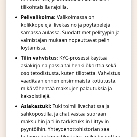
tilikohtaisilla rajoilla.
Pelivalikoima:
Valikoimassa on
kolikkopelejä, livekasino ja pöytäpelejä
samassa aulassa. Suodattimet pelityypin ja
valmistajan mukaan nopeuttavat pelin
löytämistä.
Tilin vahvistus:
KYC-prosessi käyttää
asiakirjoina passia tai henkilökorttia sekä
osoitetodistusta, kuten tiliotetta. Vahvistus
vaaditaan ennen ensimmäistä kotiutusta,
mikä vähentää maksujen palautuksia ja
kaksoistilejä.
Asiakastuki:
Tuki toimii livechatissa ja
sähköpostilla, ja chat vastaa suoraan
maksuihin ja tilin tarkistuksiin liittyviin
pyyntöihin. Yhteydenottohistorian saa
talteen sähköpostiketjuina, mikä helpottaa