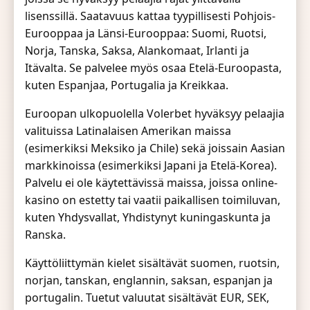
lisenssillä. Saatavuus kattaa tyypillisesti Pohjois-
Eurooppaa ja Länsi-Eurooppaa: Suomi, Ruotsi,
Norja, Tanska, Saksa, Alankomaat, Irlanti ja
Itävalta. Se palvelee myös osaa Etelä-Euroopasta,
kuten Espanjaa, Portugalia ja Kreikkaa.
Euroopan ulkopuolella Volerbet hyväksyy pelaajia
valituissa Latinalaisen Amerikan maissa
(esimerkiksi Meksiko ja Chile) sekä joissain Aasian
markkinoissa (esimerkiksi Japani ja Etelä-Korea).
Palvelu ei ole käytettävissä maissa, joissa online-
kasino on estetty tai vaatii paikallisen toimiluvan,
kuten Yhdysvallat, Yhdistynyt kuningaskunta ja
Ranska.
Käyttöliittymän kielet sisältävät suomen, ruotsin,
norjan, tanskan, englannin, saksan, espanjan ja
portugalin. Tuetut valuutat sisältävät EUR, SEK,