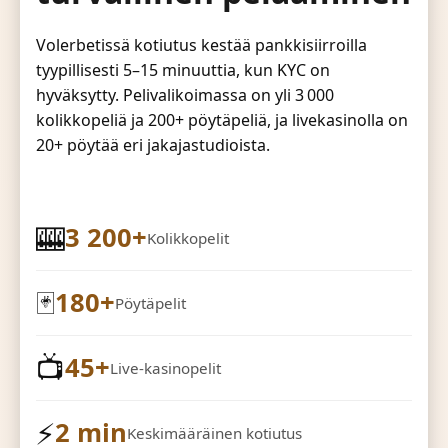
Volerbetissä kotiutus kestää pankkisiirroilla
tyypillisesti 5–15 minuuttia, kun KYC on
hyväksytty. Pelivalikoimassa on yli 3 000
kolikkopeliä ja 200+ pöytäpeliä, ja livekasinolla on
20+ pöytää eri jakajastudioista.
🎰
3 200+
Kolikkopelit
🃏
180+
Pöytäpelit
📺
45+
Live-kasinopelit
⚡
2 min
Keskimääräinen kotiutus