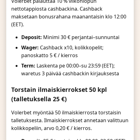
Volerbet palauttaa 10 % viikonlopun
nettotappiosta cashbackina. Cashback
maksetaan bonusrahana maanantaisin klo 12:00
(EET).
Deposit:
Minimi 30 € perjantai–sunnuntai
Wager:
Cashback x10, kolikkopelit;
panoskatto 5 € / kierros
Term:
Laskenta pe 00:00–su 23:59 (EET);
waretus 3 päivää cashbackin kirjauksesta
Torstain ilmaiskierrokset 50 kpl
(talletuksella 25 €)
Volerbet myöntää 50 ilmaiskierrosta torstaisin
talletuksesta. Ilmaiskierrokset annetaan valittuun
kolikkopeliin, arvo 0,20 € / kierros.