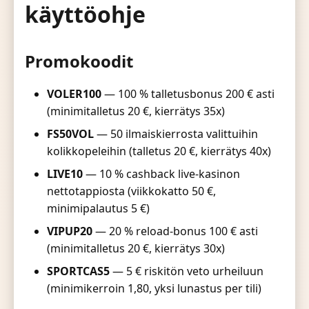
käyttöohje
Promokoodit
VOLER100
— 100 % talletusbonus 200 € asti
(minimitalletus 20 €, kierrätys 35x)
FS50VOL
— 50 ilmaiskierrosta valittuihin
kolikkopeleihin (talletus 20 €, kierrätys 40x)
LIVE10
— 10 % cashback live-kasinon
nettotappiosta (viikkokatto 50 €,
minimipalautus 5 €)
VIPUP20
— 20 % reload-bonus 100 € asti
(minimitalletus 20 €, kierrätys 30x)
SPORTCAS5
— 5 € riskitön veto urheiluun
(minimikerroin 1,80, yksi lunastus per tili)