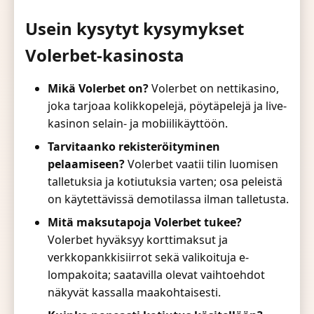
Usein kysytyt kysymykset
Volerbet-kasinosta
Mikä Volerbet on?
Volerbet on nettikasino,
joka tarjoaa kolikkopelejä, pöytäpelejä ja live-
kasinon selain- ja mobiilikäyttöön.
Tarvitaanko rekisteröityminen
pelaamiseen?
Volerbet vaatii tilin luomisen
talletuksia ja kotiutuksia varten; osa peleistä
on käytettävissä demotilassa ilman talletusta.
Mitä maksutapoja Volerbet tukee?
Volerbet hyväksyy korttimaksut ja
verkkopankkisiirrot sekä valikoituja e-
lompakoita; saatavilla olevat vaihtoehdot
näkyvät kassalla maakohtaisesti.