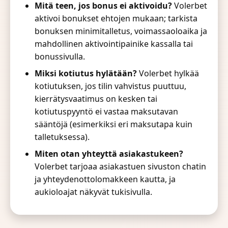
Mitä teen, jos bonus ei aktivoidu?
Volerbet
aktivoi bonukset ehtojen mukaan; tarkista
bonuksen minimitalletus, voimassaoloaika ja
mahdollinen aktivointipainike kassalla tai
bonussivulla.
Miksi kotiutus hylätään?
Volerbet hylkää
kotiutuksen, jos tilin vahvistus puuttuu,
kierrätysvaatimus on kesken tai
kotiutuspyyntö ei vastaa maksutavan
sääntöjä (esimerkiksi eri maksutapa kuin
talletuksessa).
Miten otan yhteyttä asiakastukeen?
Volerbet tarjoaa asiakastuen sivuston chatin
ja yhteydenottolomakkeen kautta, ja
aukioloajat näkyvät tukisivulla.