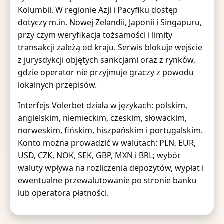
Kolumbii. W regionie Azji i Pacyfiku dostęp
dotyczy m.in. Nowej Zelandii, Japonii i Singapuru,
przy czym weryfikacja tożsamości i limity
transakcji zależą od kraju. Serwis blokuje wejście
z jurysdykcji objętych sankcjami oraz z rynków,
gdzie operator nie przyjmuje graczy z powodu
lokalnych przepisów.
Interfejs Volerbet działa w językach: polskim,
angielskim, niemieckim, czeskim, słowackim,
norweskim, fińskim, hiszpańskim i portugalskim.
Konto można prowadzić w walutach: PLN, EUR,
USD, CZK, NOK, SEK, GBP, MXN i BRL; wybór
waluty wpływa na rozliczenia depozytów, wypłat i
ewentualne przewalutowanie po stronie banku
lub operatora płatności.