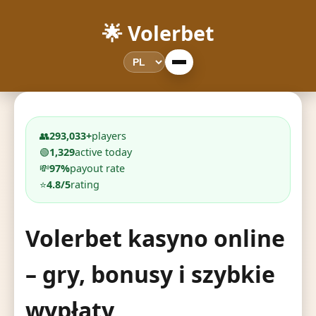
🌟 Volerbet
👥
293,033+
players
🟢
1,329
active today
💸
97%
payout rate
⭐
4.8/5
rating
Volerbet kasyno online
– gry, bonusy i szybkie
wypłaty