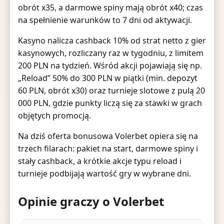
obrót x35, a darmowe spiny mają obrót x40; czas
na spełnienie warunków to 7 dni od aktywacji.
Kasyno nalicza cashback 10% od strat netto z gier
kasynowych, rozliczany raz w tygodniu, z limitem
200 PLN na tydzień. Wśród akcji pojawiają się np.
„Reload” 50% do 300 PLN w piątki (min. depozyt
60 PLN, obrót x30) oraz turnieje slotowe z pulą 20
000 PLN, gdzie punkty liczą się za stawki w grach
objętych promocją.
Na dziś oferta bonusowa Volerbet opiera się na
trzech filarach: pakiet na start, darmowe spiny i
stały cashback, a krótkie akcje typu reload i
turnieje podbijają wartość gry w wybrane dni.
Opinie graczy o Volerbet