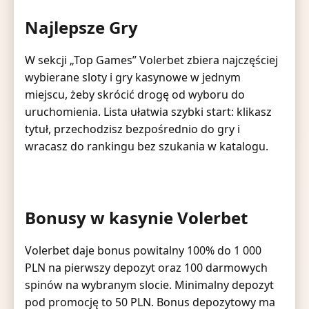
Najlepsze Gry
W sekcji „Top Games” Volerbet zbiera najczęściej
wybierane sloty i gry kasynowe w jednym
miejscu, żeby skrócić drogę od wyboru do
uruchomienia. Lista ułatwia szybki start: klikasz
tytuł, przechodzisz bezpośrednio do gry i
wracasz do rankingu bez szukania w katalogu.
Bonusy w kasynie Volerbet
Volerbet daje bonus powitalny 100% do 1 000
PLN na pierwszy depozyt oraz 100 darmowych
spinów na wybranym slocie. Minimalny depozyt
pod promocję to 50 PLN. Bonus depozytowy ma