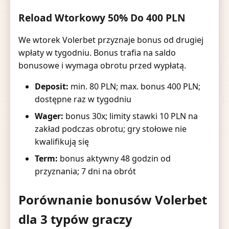
Reload Wtorkowy 50% Do 400 PLN
We wtorek Volerbet przyznaje bonus od drugiej
wpłaty w tygodniu. Bonus trafia na saldo
bonusowe i wymaga obrotu przed wypłatą.
Deposit:
min. 80 PLN; max. bonus 400 PLN;
dostępne raz w tygodniu
Wager:
bonus 30x; limity stawki 10 PLN na
zakład podczas obrotu; gry stołowe nie
kwalifikują się
Term:
bonus aktywny 48 godzin od
przyznania; 7 dni na obrót
Porównanie bonusów Volerbet
dla 3 typów graczy