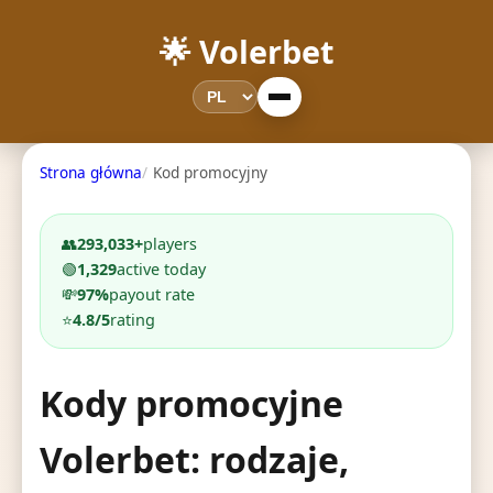
🌟 Volerbet
Strona główna
Kod promocyjny
👥
293,033+
players
🟢
1,329
active today
💸
97%
payout rate
⭐
4.8/5
rating
Kody promocyjne
Volerbet: rodzaje,