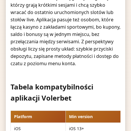
którzy grają krótkimi sesjami i chcą szybko
wracać do ostatnio uruchomionych slotów lub
stołów live. Aplikacja pasuje też osobom, które
łączą kasyno z zakładami sportowymi, bo kupony,
saldo i bonusy są w jednym miejscu, bez
przełączania między serwisami. Z perspektywy
obsługi liczy się prosty układ: szybkie przyciski
depozytu, zapisane metody płatności i dostęp do
czatu z poziomu menu konta.
Tabela kompatybilności
aplikacji Volerbet
Platform
Min version
iOS
iOS 13+