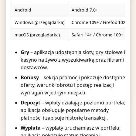
Android
Android 7.0+
Windows (przeglądarka)
Chrome 109+ / Firefox 102+ / E
macOS (przeglądarka)
Safari 14+ / Chrome 109+
Gry
– aplikacja udostępnia sloty, gry stołowe i
kasyno na żywo z wyszukiwarką oraz filtrami
dostawców.
Bonusy
– sekcja promocji pokazuje dostępne
oferty, warunki obrotu i postęp realizacji
wymagań w jednym miejscu.
Depozyt
– wpłaty działają z poziomu portfela;
aplikacja obsługuje popularne metody
płatności i zapisuje historię transakcji.
Wypłata
– wypłaty uruchamiasz w portfelu;
aplikacja pokazuje status zlecenia i