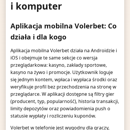
i komputer
Aplikacja mobilna Volerbet: Co
działa i dla kogo
Aplikacja mobilna Volerbet działa na Androidzie i
iOS i obejmuje te same sekcje co wersja
przeglądarkowa: kasyno, zakłady sportowe,
kasyno na żywo i promocje. Użytkownik loguje
się jednym kontem, wpłaca i wypłaca środki oraz
weryfikuje profil bez przechodzenia na stronę w
przeglądarce. W aplikacji dostępne są filtry gier
(producent, typ, popularność), historia transakcji,
limity depozytów oraz powiadomienia push o
statusie wypłaty i rozliczeniu kuponów.
Volerbet w telefonie jest wygodny dla graczy,