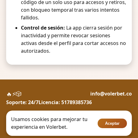
código de un solo uso para accesos y retiros,
con bloqueo temporal tras varios intentos
fallidos.
Control de sesión:
La app cierra sesión por
inactividad y permite revocar sesiones
activas desde el perfil para cortar accesos no
autorizados.
🔥
⚡
🎲
info@volerbet.co
Soporte: 24/7
Licencia: 51789385736
Juega con responsabilidad.
Usamos cookies para mejorar tu
© 2015 -
2026
Volerbet.
Aceptar
experiencia en Volerbet.