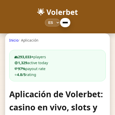
🌟 Volerbet
Inicio
Aplicación
👥
293,033+
players
🟢
1,329
active today
💸
97%
payout rate
⭐
4.8/5
rating
Aplicación de Volerbet:
casino en vivo, slots y