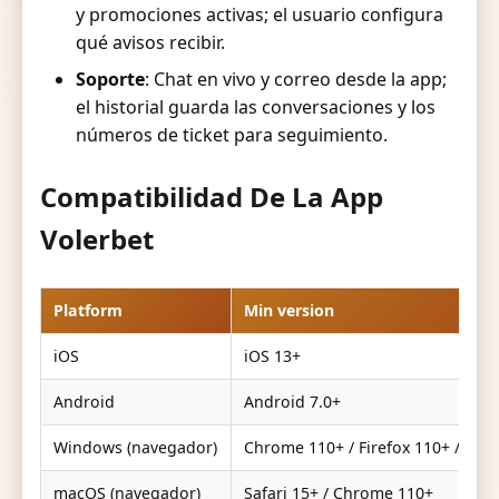
y promociones activas; el usuario configura
qué avisos recibir.
Soporte
: Chat en vivo y correo desde la app;
el historial guarda las conversaciones y los
números de ticket para seguimiento.
Compatibilidad De La App
Volerbet
Platform
Min version
iOS
iOS 13+
Android
Android 7.0+
Windows (navegador)
Chrome 110+ / Firefox 110+ / Edg
macOS (navegador)
Safari 15+ / Chrome 110+