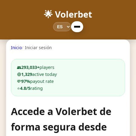
🌟 Volerbet
Inicio
Iniciar sesión
👥
293,033+
players
🟢
1,329
active today
💸
97%
payout rate
⭐
4.8/5
rating
Accede a Volerbet de
forma segura desde