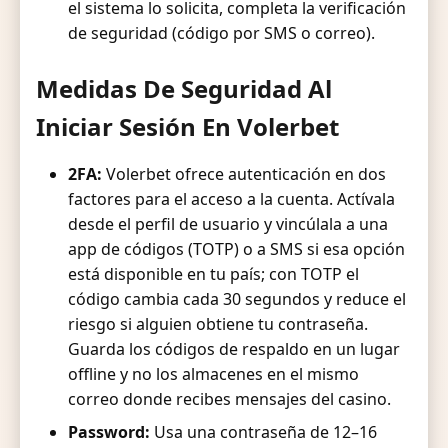
el sistema lo solicita, completa la verificación
de seguridad (código por SMS o correo).
Medidas De Seguridad Al
Iniciar Sesión En Volerbet
2FA:
Volerbet ofrece autenticación en dos
factores para el acceso a la cuenta. Actívala
desde el perfil de usuario y vincúlala a una
app de códigos (TOTP) o a SMS si esa opción
está disponible en tu país; con TOTP el
código cambia cada 30 segundos y reduce el
riesgo si alguien obtiene tu contraseña.
Guarda los códigos de respaldo en un lugar
offline y no los almacenes en el mismo
correo donde recibes mensajes del casino.
Password:
Usa una contraseña de 12–16