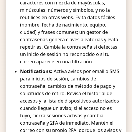
caracteres con mezcla de mayúsculas,
minúsculas, números y símbolos, y no la
reutilices en otras webs. Evita datos fáciles
(nombre, fecha de nacimiento, equipo,
ciudad) y frases comunes; un gestor de
contraseñas genera claves aleatorias y evita
repetirlas. Cambia la contraseña si detectas
un inicio de sesión no reconocido o si tu
correo aparece en una filtración.
Notifications:
Activa avisos por email o SMS
para inicios de sesión, cambios de
contraseña, cambios de método de pago y
solicitudes de retiro. Revisa el historial de
accesos y la lista de dispositivos autorizados
cuando llegue un aviso; si el acceso no es
tuyo, cierra sesiones activas y cambia
contraseña y 2FA de inmediato. Mantén el
correo con su propio 2FA, porque los avisos y