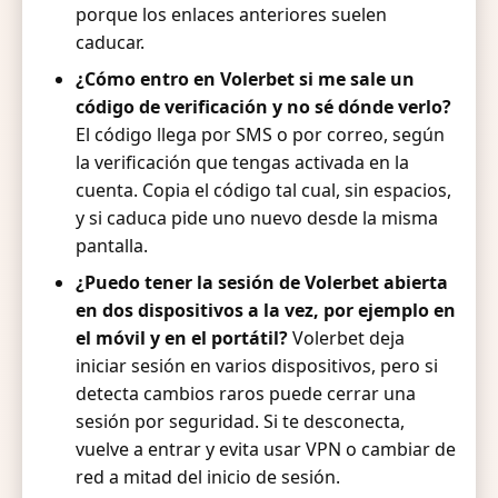
porque los enlaces anteriores suelen
caducar.
¿Cómo entro en Volerbet si me sale un
código de verificación y no sé dónde verlo?
El código llega por SMS o por correo, según
la verificación que tengas activada en la
cuenta. Copia el código tal cual, sin espacios,
y si caduca pide uno nuevo desde la misma
pantalla.
¿Puedo tener la sesión de Volerbet abierta
en dos dispositivos a la vez, por ejemplo en
el móvil y en el portátil?
Volerbet deja
iniciar sesión en varios dispositivos, pero si
detecta cambios raros puede cerrar una
sesión por seguridad. Si te desconecta,
vuelve a entrar y evita usar VPN o cambiar de
red a mitad del inicio de sesión.