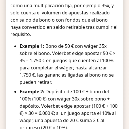
como una multiplicación fija, por ejemplo 35x, y
solo cuenta el volumen de apuestas realizado
con saldo de bono o con fondos que el bono
haya convertido en saldo retirable tras cumplir el
requisito.
Example 1:
Bono de 50 € con wáger 35x
sobre el bono. Volerbet exige apostar 50 € ×
35 = 1.750 € en juegos que cuenten al 100%
para completar el wáger; hasta alcanzar
1.750 €, las ganancias ligadas al bono no se
pueden retirar.
Example 2:
Depósito de 100 € + bono del
100% (100 €) con wáger 30x sobre bono +
depósito. Volerbet exige apostar (100 € + 100
€) × 30 = 6.000 €; si un juego aporta el 10% al
wáger, una apuesta de 20 € suma 2 € al
progreso (20 € × 10%).