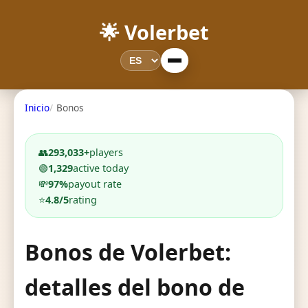
🌟 Volerbet
Inicio
Bonos
👥
293,033+
players
🟢
1,329
active today
💸
97%
payout rate
⭐
4.8/5
rating
Bonos de Volerbet:
detalles del bono de