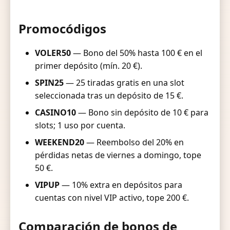
Promocódigos
VOLER50
— Bono del 50% hasta 100 € en el
primer depósito (mín. 20 €).
SPIN25
— 25 tiradas gratis en una slot
seleccionada tras un depósito de 15 €.
CASINO10
— Bono sin depósito de 10 € para
slots; 1 uso por cuenta.
WEEKEND20
— Reembolso del 20% en
pérdidas netas de viernes a domingo, tope
50 €.
VIPUP
— 10% extra en depósitos para
cuentas con nivel VIP activo, tope 200 €.
Comparación de bonos de