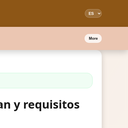
More
an y requisitos