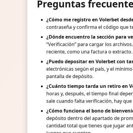
Preguntas frecuente
¿Cómo me registro en Volerbet desde
contraseña y confirma el código que te 
¿Dónde encuentro la sección para ve
“Verificación” para cargar los archiv
reciente, como una factura o extracto.
¿Puedo depositar en Volerbet con tarj
electrónicas según el país, y el mínim
pantalla de depósito.
¿Cuánto tiempo tarda un retiro en V
horas y, después, el tiempo final depen
sale cuando falta verificación, hay que
¿Cómo funciona el bono de bienvenida
depósito dentro del apartado de promoc
cantidad total que tienes que jugar ant
juegos que cuenten.