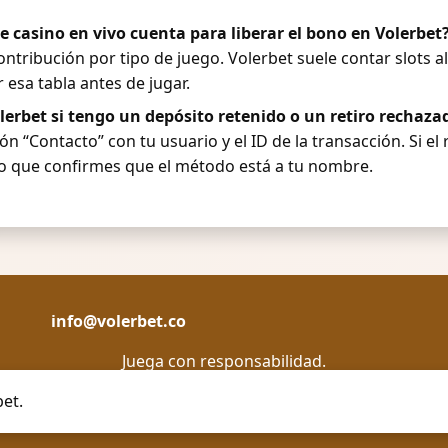
e casino en vivo cuenta para liberar el bono en Volerbet
ontribución por tipo de juego. Volerbet suele contar slots 
r esa tabla antes de jugar.
erbet si tengo un depósito retenido o un retiro rechaza
n “Contacto” con tu usuario y el ID de la transacción. Si el 
 o que confirmes que el método está a tu nombre.
info@volerbet.co
Juega con responsabilidad.
© 2015 -
2026
Volerbet.
et.