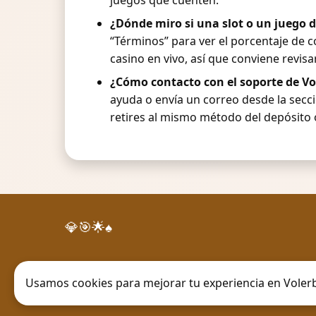
¿Dónde miro si una slot o un juego d
“Términos” para ver el porcentaje de c
casino en vivo, así que conviene revisa
¿Cómo contacto con el soporte de Vol
ayuda o envía un correo desde la secció
retires al mismo método del depósito
💎
🎯
🌟
♠️
Usamos cookies para mejorar tu experiencia en Volerb