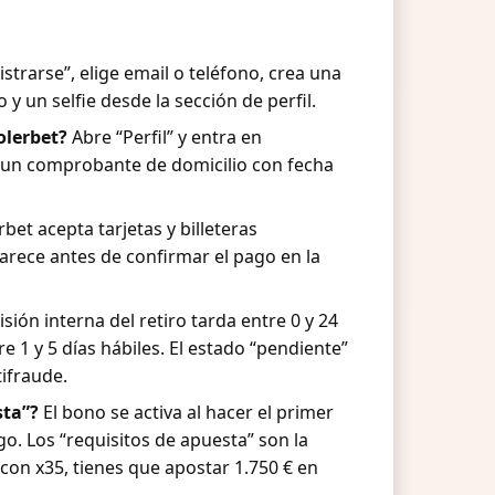
strarse”, elige email o teléfono, crea una
y un selfie desde la sección de perfil.
olerbet?
Abre “Perfil” y entra en
 y un comprobante de domicilio con fecha
bet acepta tarjetas y billeteras
parece antes de confirmar el pago en la
isión interna del retiro tarda entre 0 y 24
e 1 y 5 días hábiles. El estado “pendiente”
tifraude.
sta”?
El bono se activa al hacer el primer
o. Los “requisitos de apuesta” son la
 con x35, tienes que apostar 1.750 € en