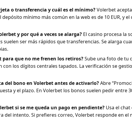
jeta o transferencia y cuál es el mínimo?
Volerbet acepta
El depósito mínimo más común en la web es de 10 EUR, y el c
lerbet y por qué a veces se alarga?
El casino procesa la s
uelen ser más rápidos que transferencias. Se alarga cuand
ias.
 para que no me frenen los retiros?
Sube una foto de tu 
n con los dígitos centrales tapados. La verificación se gestio
a del bono en Volerbet antes de activarlo?
Abre “Promocio
uesta y el plazo. En Volerbet los bonos suelen pedir entre 3
lerbet si se me queda un pago en pendiente?
Usa el chat 
ora del intento. Si prefieres correo, Volerbet responde en e