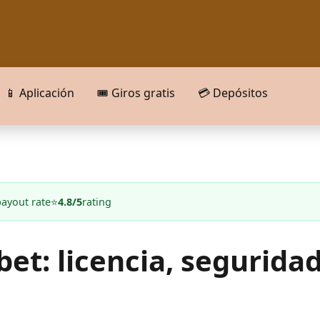
📱 Aplicación
🎟️ Giros gratis
💳 Depósitos
payout rate
⭐
4.8/5
rating
et: licencia, seguridad 