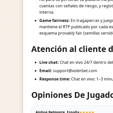
cuentas con señales de riesgo, y regi
interna.
Game fairness:
En tragaperras y jueg
mantiene el RTP publicado por cada est
esquema provably fair (semillas servid
Atención al cliente 
Live chat:
Chat en vivo 24/7 dentro del
Email:
support@volerbet.com
Response time:
Chat en vivo: 1–3 minu
Opiniones De Jugado
Ainhoa Belmonte, España
★★★★★