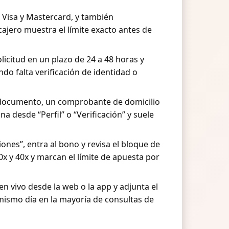
 Visa y Mastercard, y también
ajero muestra el límite exacto antes de
olicitud en un plazo de 24 a 48 horas y
o falta verificación de identidad o
documento, un comprobante de domicilio
na desde “Perfil” o “Verificación” y suele
nes”, entra al bono y revisa el bloque de
0x y 40x y marcan el límite de apuesta por
en vivo desde la web o la app y adjunta el
l mismo día en la mayoría de consultas de