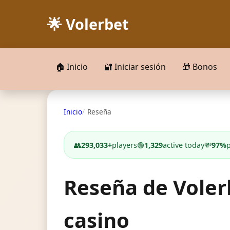
🌟 Volerbet
🏠 Inicio
🔐 Iniciar sesión
🎁 Bonos
Inicio
Reseña
👥
293,033+
players
🟢
1,329
active today
💸
97%
Reseña de Volerb
casino