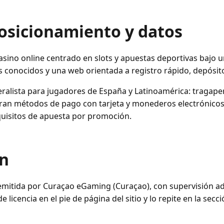
posicionamiento y datos
sino online centrado en slots y apuestas deportivas bajo 
os conocidos y una web orientada a registro rápido, depósit
alista para jugadores de España y Latinoamérica: tragape
uran métodos de pago con tarjeta y monederos electrónicos,
uisitos de apuesta por promoción.
ón
emitida por Curaçao eGaming (Curaçao), con supervisión admi
e licencia en el pie de página del sitio y lo repite en la se