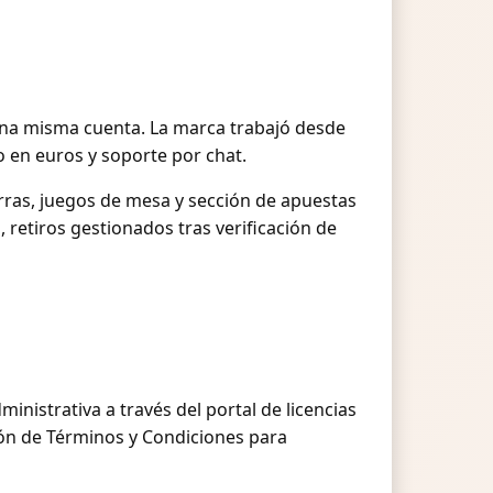
una misma cuenta. La marca trabajó desde
o en euros y soporte por chat.
rras, juegos de mesa y sección de apuestas
 retiros gestionados tras verificación de
nistrativa a través del portal de licencias
cción de Términos y Condiciones para