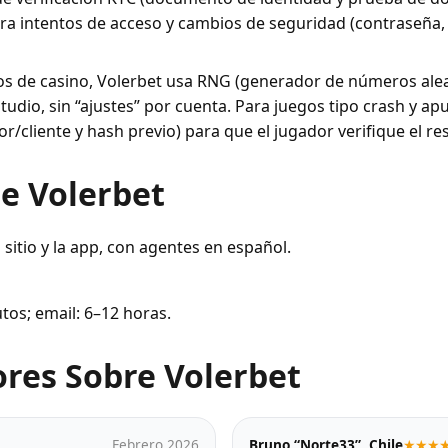
stra intentos de acceso y cambios de seguridad (contraseña
os de casino, Volerbet usa RNG (generador de números aleat
udio, sin “ajustes” por cuenta. Para juegos tipo crash y apu
or/cliente y hash previo) para que el jugador verifique el 
de Volerbet
 sitio y la app, con agentes en español.
tos; email: 6–12 horas.
res Sobre Volerbet
Febrero 2026
Bruno “Norte33”, Chile
★★★