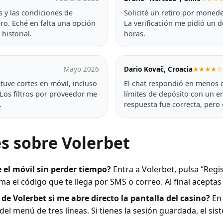
 y las condiciones de
Solicité un retiro por monede
ero. Eché en falta una opción
La verificación me pidió un 
 historial.
horas.
Mayo 2026
Dario Kovač, Croacia
★★★★☆
tuve cortes en móvil, incluso
El chat respondió en menos 
 Los filtros por proveedor me
límites de depósito con un en
.
respuesta fue correcta, pero
s sobre Volerbet
 el móvil sin perder tiempo?
Entra a Volerbet, pulsa “Regi
a el código que te llega por SMS o correo. Al final aceptas 
de Volerbet si me abre directo la pantalla del casino?
En 
del menú de tres líneas. Si tienes la sesión guardada, el sist