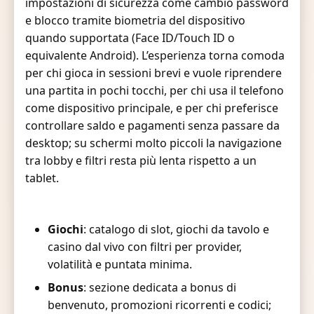
impostazioni di sicurezza come cambio password
e blocco tramite biometria del dispositivo
quando supportata (Face ID/Touch ID o
equivalente Android). L’esperienza torna comoda
per chi gioca in sessioni brevi e vuole riprendere
una partita in pochi tocchi, per chi usa il telefono
come dispositivo principale, e per chi preferisce
controllare saldo e pagamenti senza passare da
desktop; su schermi molto piccoli la navigazione
tra lobby e filtri resta più lenta rispetto a un
tablet.
Giochi
: catalogo di slot, giochi da tavolo e
casino dal vivo con filtri per provider,
volatilità e puntata minima.
Bonus
: sezione dedicata a bonus di
benvenuto, promozioni ricorrenti e codici;