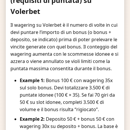
(requisiti di puntata) su
Volerbet
Il wagering su Volerbet è il numero di volte in cui
devi puntare l’importo di un bonus (o bonus +
deposito, se indicato) prima di poter prelevare le
vincite generate con quel bonus. Il conteggio del
wagering aumenta con le scommesse idonee e si
azzera o viene annullato se violi limiti come la
puntata massima consentita durante il bonus.
Example 1:
Bonus 100 € con wagering 35x
sul solo bonus. Devi totalizzare 3.500 € di
puntate idonee (100 € × 35). Se fai 70 giri da
50 € su slot idonee, completi 3.500 € di
volume e il bonus risulta “rigiocato”.
Example 2:
Deposito 50 € + bonus 50 € con
wagering 30x su deposito + bonus. La base è