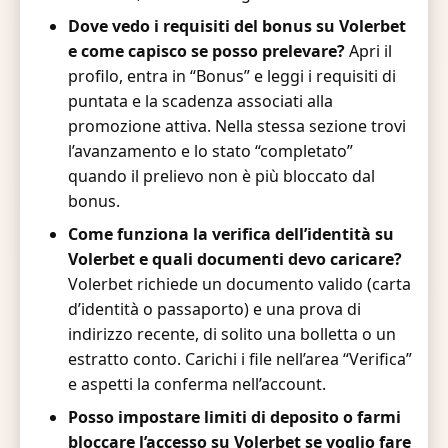
Dove vedo i requisiti del bonus su Volerbet
e come capisco se posso prelevare?
Apri il
profilo, entra in “Bonus” e leggi i requisiti di
puntata e la scadenza associati alla
promozione attiva. Nella stessa sezione trovi
l’avanzamento e lo stato “completato”
quando il prelievo non è più bloccato dal
bonus.
Come funziona la verifica dell’identità su
Volerbet e quali documenti devo caricare?
Volerbet richiede un documento valido (carta
d’identità o passaporto) e una prova di
indirizzo recente, di solito una bolletta o un
estratto conto. Carichi i file nell’area “Verifica”
e aspetti la conferma nell’account.
Posso impostare limiti di deposito o farmi
bloccare l’accesso su Volerbet se voglio fare