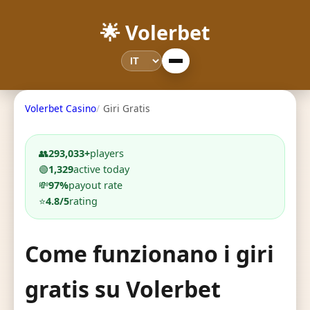
🌟 Volerbet
Volerbet Casino
Giri Gratis
👥
293,033+
players
🟢
1,329
active today
💸
97%
payout rate
⭐
4.8/5
rating
Come funzionano i giri
gratis su Volerbet