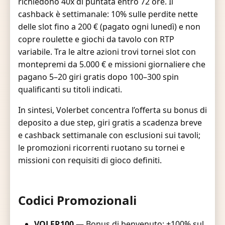
richiedono 40x di puntata entro 72 ore. Il
cashback è settimanale: 10% sulle perdite nette
delle slot fino a 200 € (pagato ogni lunedì) e non
copre roulette e giochi da tavolo con RTP
variabile. Tra le altre azioni trovi tornei slot con
montepremi da 5.000 € e missioni giornaliere che
pagano 5–20 giri gratis dopo 100–300 spin
qualificanti su titoli indicati.
In sintesi, Volerbet concentra l’offerta su bonus di
deposito a due step, giri gratis a scadenza breve
e cashback settimanale con esclusioni sui tavoli;
le promozioni ricorrenti ruotano su tornei e
missioni con requisiti di gioco definiti.
Codici Promozionali
VOLER100
— Bonus di benvenuto: +100% sul