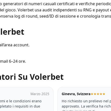
generatori di numeri casuali certificati e verifiche periodich
del gioco. Volerbet usa audit indipendenti su RNG e payout
onserva log di round, seed/ID di sessione e cronologia trans
olerbet
all’area account.
email 6–24 ore.
tori Su Volerbet
Marzo 2025
Ginevra, Svizzera
★★★★★
emi e le condizioni erano
Ho richiesto un prelievo nel 
pletato i requisiti in due
approvato. La verifica ha ri