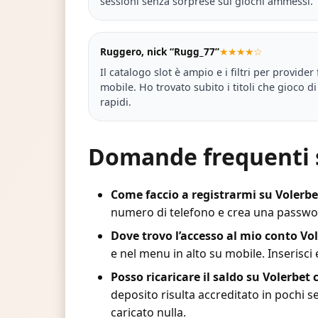
sessioni senza sorprese sui giochi ammessi.
Ruggero, nick “Rugg_77”
★★★★☆
Il catalogo slot è ampio e i filtri per provid
mobile. Ho trovato subito i titoli che gioco di
rapidi.
Domande frequenti 
Come faccio a registrarmi su Volerb
numero di telefono e crea una password
Dove trovo l’accesso al mio conto Vo
e nel menu in alto su mobile. Inserisci
Posso ricaricare il saldo su Volerbet
deposito risulta accreditato in pochi 
caricato nulla.