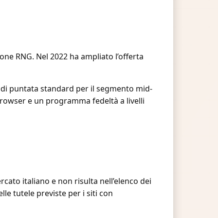
sione RNG. Nel 2022 ha ampliato l’offerta
 di puntata standard per il segmento mid-
browser e un programma fedeltà a livelli
ato italiano e non risulta nell’elenco dei
e tutele previste per i siti con