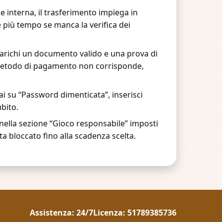
 interna, il trasferimento impiega in
e più tempo se manca la verifica dei
arichi un documento valido e una prova di
sul metodo di pagamento non corrisponde,
i su “Password dimenticata”, inserisci
bito.
 nella sezione “Gioco responsabile” imposti
ta bloccato fino alla scadenza scelta.
Assistenza: 24/7
Licenza: 51789385736