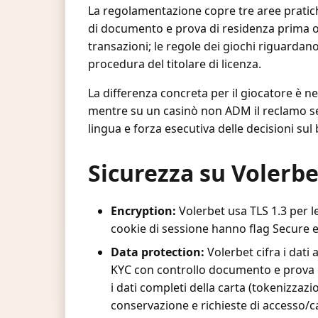
La regolamentazione copre tre aree pratiche:
di documento e prova di residenza prima o dur
transazioni; le regole dei giochi riguardan
procedura del titolare di licenza.
La differenza concreta per il giocatore è ne
mentre su un casinò non ADM il reclamo segu
lingua e forza esecutiva delle decisioni su
Sicurezza su Volerbe
Encryption:
Volerbet usa TLS 1.3 per 
cookie di sessione hanno flag Secure 
Data protection:
Volerbet cifra i dati 
KYC con controllo documento e prova 
i dati completi della carta (tokenizzaz
conservazione e richieste di accesso/c