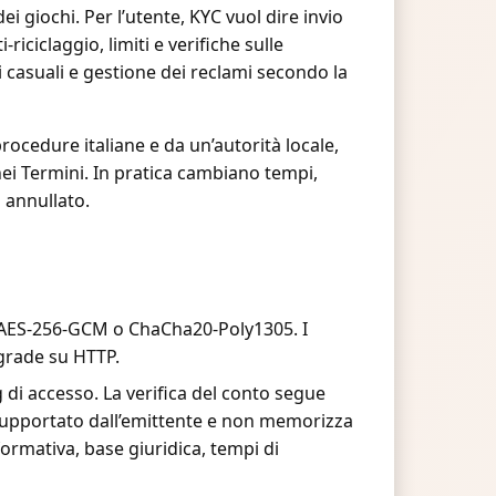
i giochi. Per l’utente, KYC vuol dire invio
iciclaggio, limiti e verifiche sulle
i casuali e gestione dei reclami secondo la
rocedure italiane e da un’autorità locale,
nei Termini. In pratica cambiano tempi,
 annullato.
on AES-256-GCM o ChaCha20-Poly1305. I
ngrade su HTTP.
g di accesso. La verifica del conto segue
supportato dall’emittente e non memorizza
formativa, base giuridica, tempi di