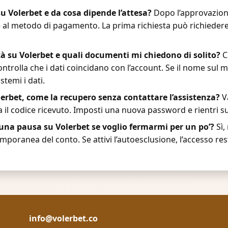
 Volerbet e da cosa dipende l’attesa?
Dopo l’approvazione
se al metodo di pagamento. La prima richiesta può richieder
tà su Volerbet e quali documenti mi chiedono di solito?
C
a controlla che i dati coincidano con l’account. Se il nome 
stemi i dati.
erbet, come la recupero senza contattare l’assistenza?
Va
il codice ricevuto. Imposti una nuova password e rientri su
 una pausa su Volerbet se voglio fermarmi per un po’?
Sì,
mporanea del conto. Se attivi l’autoesclusione, l’accesso res
info@volerbet.co