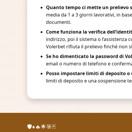
Quanto tempo ci mette un prelievo su
media da 1 a 3 giorni lavorativi, in ba
documenti.
Come funziona la verifica dell’identi
indirizzo, poi il sistema o l’assistenz
Volerbet rifiuta il prelievo finché non si
Se ho dimenticato la password di Vol
email o numero di telefono e conferma 
Posso impostare limiti di deposito o
limiti di deposito e una sospensione te
🛡️
♦️
🔥
🌟
🎯
🃏