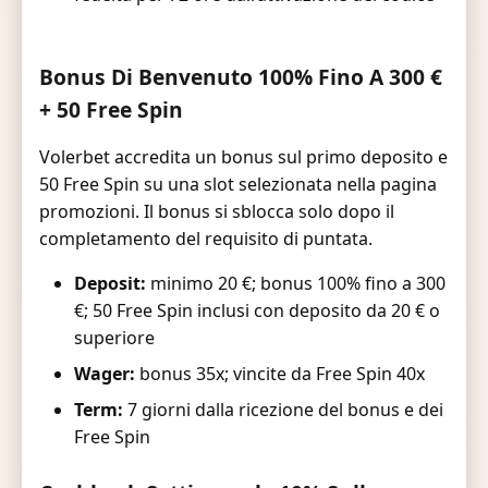
Bonus Di Benvenuto 100% Fino A 300 €
+ 50 Free Spin
Volerbet accredita un bonus sul primo deposito e
50 Free Spin su una slot selezionata nella pagina
promozioni. Il bonus si sblocca solo dopo il
completamento del requisito di puntata.
Deposit:
minimo 20 €; bonus 100% fino a 300
€; 50 Free Spin inclusi con deposito da 20 € o
superiore
Wager:
bonus 35x; vincite da Free Spin 40x
Term:
7 giorni dalla ricezione del bonus e dei
Free Spin