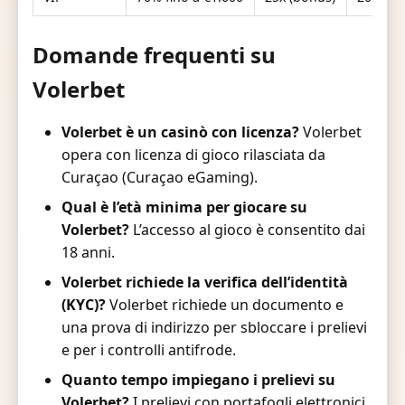
Domande frequenti su
Volerbet
Volerbet è un casinò con licenza?
Volerbet
opera con licenza di gioco rilasciata da
Curaçao (Curaçao eGaming).
Qual è l’età minima per giocare su
Volerbet?
L’accesso al gioco è consentito dai
18 anni.
Volerbet richiede la verifica dell’identità
(KYC)?
Volerbet richiede un documento e
una prova di indirizzo per sbloccare i prelievi
e per i controlli antifrode.
Quanto tempo impiegano i prelievi su
Volerbet?
I prelievi con portafogli elettronici