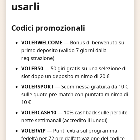
usarli
Codici promozionali
VOLERWELCOME
— Bonus di benvenuto sul
primo deposito (valido 7 giorni dalla
registrazione)
VOLER50
— 50 giri gratis su una selezione di
slot dopo un deposito minimo di 20 €
VOLERSPORT
— Scommessa gratuita da 10 €
sulle quote pre-match con puntata minima di
10 €
VOLERCASH10
— 10% cashback sulle perdite
nette settimanali (accredito il lunedì)
VOLERVIP
— Punti extra sul programma
fedeltà per 72 ore dall’attivazione del codice