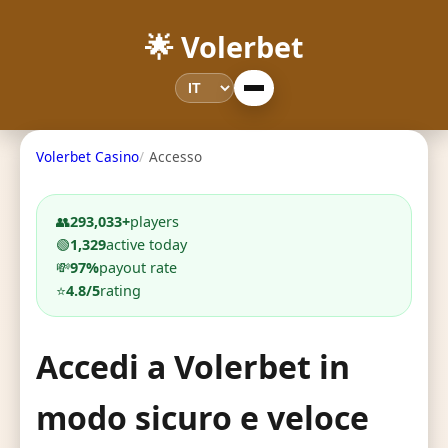
🌟 Volerbet
Volerbet Casino
Accesso
👥
293,033+
players
🟢
1,329
active today
💸
97%
payout rate
⭐
4.8/5
rating
Accedi a Volerbet in
modo sicuro e veloce