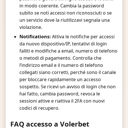
in modo coerente. Cambia la password
subito se noti accessi non riconosciuti o se
un servizio dove la riutilizzavi segnala una
violazione.
Notifications:
Attiva le notifiche per accessi
da nuovo dispositivo/IP, tentativi di login
falliti e modifiche a email, numero di telefono
o metodi di pagamento. Controlla che
l’indirizzo email e il numero di telefono
collegati siano corretti, perché sono il canale
per bloccare rapidamente un accesso
sospetto. Se ricevi un avviso di login che non
hai fatto, cambia password, revoca le
sessioni attive e riattiva il 2FA con nuovi
codici di recupero.
FAQ accesso a Volerbet